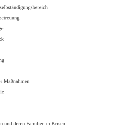
selbständigungsbereich
betreuung
ge
ck
ng
ärer Maßnahmen
ie
n und deren Familien in Krisen